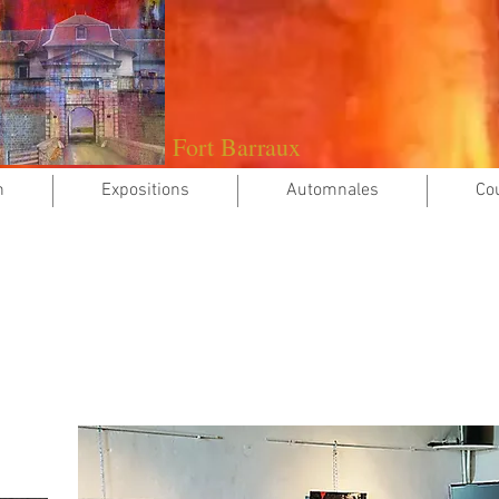
Fort Barraux
n
Expositions
Automnales
Co
18 (du 8 au 24 Juin) a réuni les artistes suivants:
de CLAPIER
Sculpture & Photographie
GALBRUN
Peinture
SCHALLER
Mosaïque
n CORBEX
Scupture