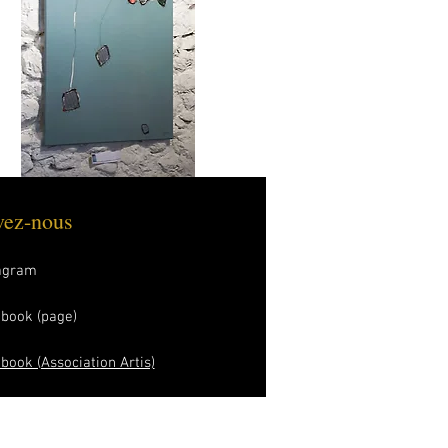
vez-nous
agram
book (page)
book (Association Artis)