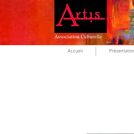
Association Culturelle
Accueil
Présentatio
La 3e Expo 20
Jean Clau
Rowena 
Isabelle 
Christia